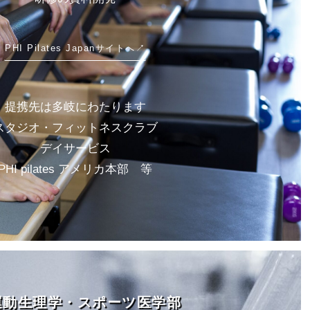
PHI Pilates Japanサイトへ↗︎
提携先は多岐にわたります
スタジオ・フィットネスクラブ
デイサービス
PHI pilates アメリカ本部 等
 運動生理学・スポーツ医学部