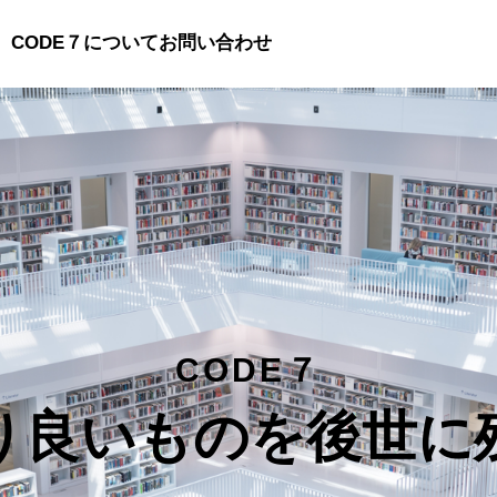
CODE７について
お問い合わせ
CODE７
り良いものを後世に