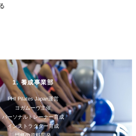
る
1. 養成事業部
PHI Pilates Japan運営
ヨガムーヴ主催
パーソナルトレーナー育成
インストラクター育成
研修の資料開発